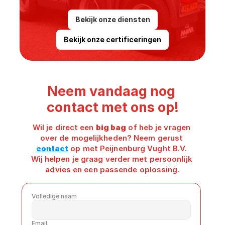
l
e
Bekijk onze diensten
n 
w
Bekijk onze certificeringen
i
j 
d
e
Neem vandaag nog 
z
e 
contact met ons op!
w
e
Wil je direct een 
big bag
 of heb je vragen 
e
over de mogelijkheden? Neem gerust 
r 
contact
 op met Peijnenburg Vught B.V. 
o
Wij helpen je graag verder met persoonlijk 
p 
advies en een passende oplossing.
z
o
Volledige naam
d
r
a 
Email