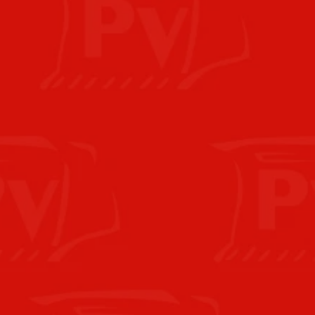
Offerte aanvragen
Contact
Kruishoeveweg 1 
5263 NM Vught
T. 
0411 64 13 14
info@peijnenburgvught.nl 
Openingstijden
Ma
07:00- 12:30 / 13:00- 16:30
Di
07:00- 12:30 / 13:00- 16:30
Wo
07:00- 12:30 / 13:00- 16:30
Do
07:00- 12:30 / 13:00- 16:30
Vr
07:00- 12:30 / 13:00- 16:30
Za
09:00 - 12:30
Zo
Gesloten