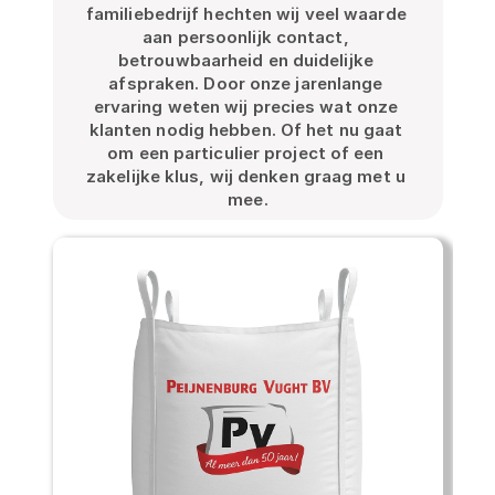
i
familiebedrijf hechten wij veel waarde 
l
j 
aan persoonlijk contact, 
o
i
betrouwbaarheid en duidelijke 
n
afspraken. Door onze jarenlange 
n
z
ervaring weten wij precies wat onze 
e 
z
klanten nodig hebben. Of het nu gaat 
f
om een particulier project of een 
a
l
zakelijke klus, wij denken graag met u 
mee.
e
m
x
e
i
l
b
e
i
l
n
e 
d
g
i
e
n
s
t