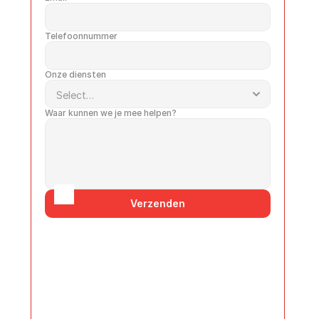
h
i
Telefoonnummer
j 
v
o
Onze diensten
l 
i
Waar kunnen we je mee helpen?
s
. 
Z
o 
h
o
Verzenden
e
f
t 
u 
z
i
c