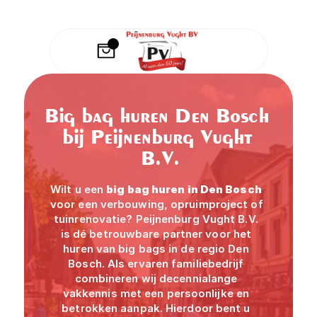
o
m
e
n
, 
z
o
a
Big bag huren Den Bosch 
l
bij Peijnenburg Vught 
s 
B.V.
b
o
Wilt u een 
big bag huren in Den Bosch
u
voor een verbouwing, opruimproject of 
w
tuinrenovatie? Peijnenburg Vught B.V. 
- 
is dé betrouwbare partner voor het 
e
huren van big bags in de regio Den 
n 
Bosch. Als ervaren familiebedrijf 
s
combineren wij decennialange 
l
vakkennis met een persoonlijke en 
o
betrokken aanpak. Hierdoor bent u 
o