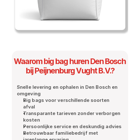
v
e
r
l
e
n
i
n
Waarom big bag huren Den Bosch 
g 
l
bij Peijnenburg Vught B.V.?
e
v
Snelle levering en ophalen in Den Bosch en 
e
omgeving
r
Big bags voor verschillende soorten 
e
afval
n 
Transparante tarieven zonder verborgen 
w
kosten
i
Persoonlijke service en deskundig advies
j 
Betrouwbaar familiebedrijf met 
d
jarenlange ervaring