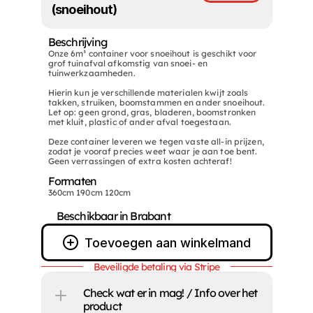
(snoeihout)
Beschrijving 
Openingstijden
Informatie
Onze 6m³ container voor snoeihout is geschikt voor 
grof tuinafval afkomstig van snoei- en 
 
Ma
07:00- 12:30 / 13:00- 16:30
Kamer van koophande
tuinwerkzaamheden.

Algemene voorwaard
Di
07:00- 12:30 / 13:00- 16:30
Hierin kun je verschillende materialen kwijt zoals 
MVO certificaat
takken, struiken, boomstammen en ander snoeihout. 
Wo
07:00- 12:30 / 13:00- 16:30
VCA certificaat
Let op: geen grond, gras, bladeren, boomstronken 
met kluit, plastic of ander afval toegestaan.

ISO certificaat
Do
07:00- 12:30 / 13:00- 16:30
Grondbank certificaa
Deze container leveren we tegen vaste all-in prijzen, 
Vr
07:00- 12:30 / 13:00- 16:30
Veelgestelde vragen
zodat je vooraf precies weet waar je aan toe bent. 
Geen verrassingen of extra kosten achteraf!
gvught.nl 
Za
09:00 - 12:30
Formaten
360
cm 
Zo
190
Gesloten
cm 
120
cm 
Laden bouwstoffen tot 16:00
Beschikbaar in Brabant
Toevoegen aan winkelmand
Beveiligde betaling via Stripe
Check wat er in mag! / Info over het 
product