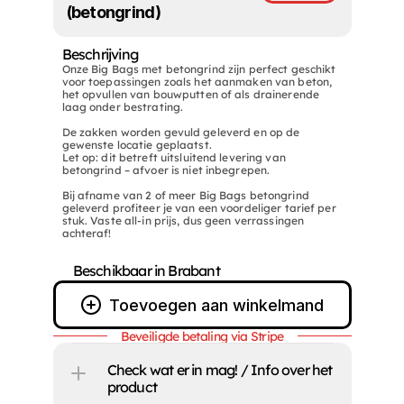
(betongrind)
Beschrijving 
Openingstijden
Informatie
Onze Big Bags met betongrind zijn perfect geschikt 
 
Ma
07:00- 12:30 / 13:00- 16:30
Kamer van koophande
voor toepassingen zoals het aanmaken van beton, 
het opvullen van bouwputten of als drainerende 
Algemene voorwaard
Di
07:00- 12:30 / 13:00- 16:30
laag onder bestrating.

MVO certificaat
De zakken worden gevuld geleverd en op de 
Wo
07:00- 12:30 / 13:00- 16:30
VCA certificaat
gewenste locatie geplaatst.

ISO certificaat
Let op: dit betreft uitsluitend levering van 
Do
07:00- 12:30 / 13:00- 16:30
Grondbank certificaa
betongrind – afvoer is niet inbegrepen.

Vr
07:00- 12:30 / 13:00- 16:30
Veelgestelde vragen
Bij afname van 2 of meer Big Bags betongrind 
geleverd profiteer je van een voordeliger tarief per 
gvught.nl 
Za
09:00 - 12:30
stuk. Vaste all-in prijs, dus geen verrassingen 
achteraf!
Zo
Gesloten
Laden bouwstoffen tot 16:00
Beschikbaar in Brabant
Toevoegen aan winkelmand
Beveiligde betaling via Stripe
Check wat er in mag! / Info over het 
product