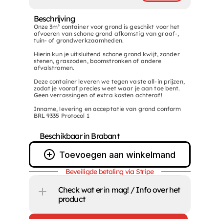
Beschrijving 
Onze 3m³ container voor grond is geschikt voor het 
afvoeren van schone grond afkomstig van graaf-, 
Openingstijden
Informatie
tuin- of grondwerkzaamheden.

 
Ma
07:00- 12:30 / 13:00- 16:30
Kamer van koophande
Hierin kun je uitsluitend schone grond kwijt, zonder 
stenen, graszoden, boomstronken of andere 
Algemene voorwaard
Di
07:00- 12:30 / 13:00- 16:30
afvalstromen.

MVO certificaat
Wo
07:00- 12:30 / 13:00- 16:30
VCA certificaat
Deze container leveren we tegen vaste all-in prijzen, 
zodat je vooraf precies weet waar je aan toe bent. 
ISO certificaat
Geen verrassingen of extra kosten achteraf!

Do
07:00- 12:30 / 13:00- 16:30
Grondbank certificaa
Inname, levering en acceptatie van grond conform 
Vr
07:00- 12:30 / 13:00- 16:30
Veelgestelde vragen
BRL 9335 Protocol 1
gvught.nl 
Za
09:00 - 12:30
Beschikbaar in Brabant
Zo
Gesloten
Laden bouwstoffen tot 16:00
Toevoegen aan winkelmand
Beveiligde betaling via Stripe
Check wat er in mag! / Info over het 
product