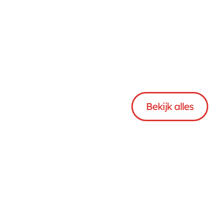
Bekijk
Andere
soorten
Bekijk alles
Aanleveren Big Bag 
€ 317,00
(betongrind) 2 stuks