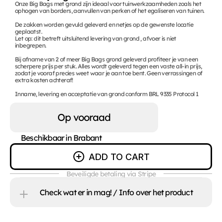
Onze Big Bags met grond zijn ideaal voor tuinwerkzaamheden zoals het 
ophogen van borders, aanvullen van perken of het egaliseren van tuinen.

De zakken worden gevuld geleverd en netjes op de gewenste locatie 
geplaatst.

Let op: dit betreft uitsluitend levering van grond , afvoer is niet 
inbegrepen.

Bij afname van 2 of meer Big Bags grond geleverd profiteer je van een 
scherpere prijs per stuk. Alles wordt geleverd tegen een vaste all-in prijs, 
zodat je vooraf precies weet waar je aan toe bent. Geen verrassingen of 
extra kosten achteraf!

Inname, levering en acceptatie van grond conform BRL 9335 Protocol 1
Op vooraad
Beschikbaar in Brabant
ADD TO CART
Beveiligde betaling via Stripe
Check wat er in mag! / Info over het product