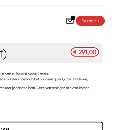
Bestel nu
) 
€ 291,00
an snoei- en tuinwerkzaamheden.

n en ander snoeihout. Let op: geen grond, gras, bladeren, 
eet waar je aan toe bent. Geen verrassingen of extra kosten 
CART