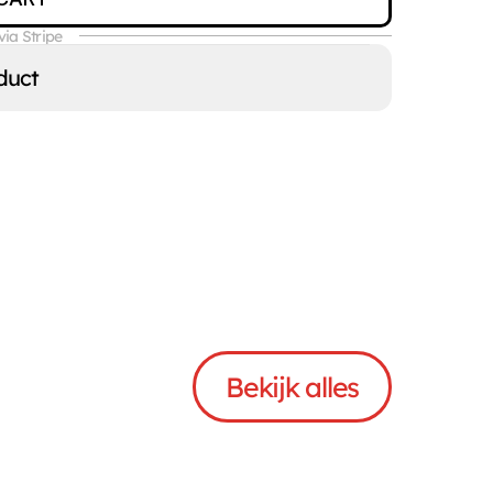
via Stripe
duct
Bekijk alles