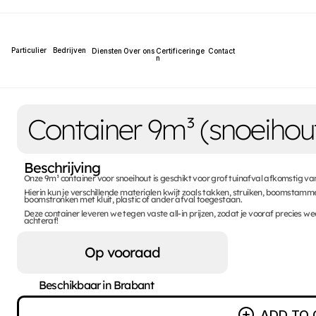
Particulier
Bedrijven
Diensten
Over ons
Certificeringe
Contact
n
Container 9m³ (snoeihout
Beschrijving 
Onze 9m³ container voor snoeihout is geschikt voor grof tuinafval afkomstig v
Hierin kun je verschillende materialen kwijt zoals takken, struiken, boomstamme
boomstronken met kluit, plastic of ander afval toegestaan.

Deze container leveren we tegen vaste all-in prijzen, zodat je vooraf precies w
achteraf!
Op vooraad
Beschikbaar in Brabant
ADD TO 