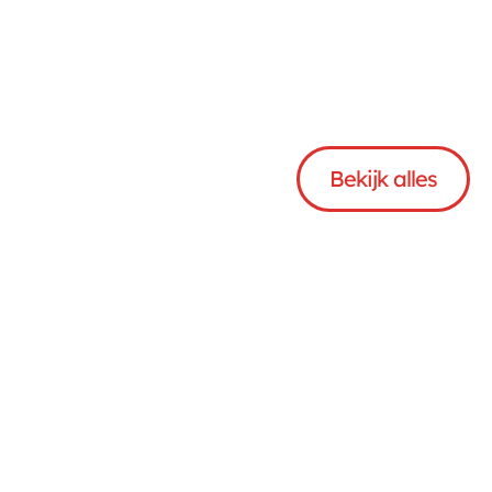
Bekijk
Andere
soorten
Bekijk alles
Aanleveren Big Bag 
€ 317,00
(betongrind) 2 stuks