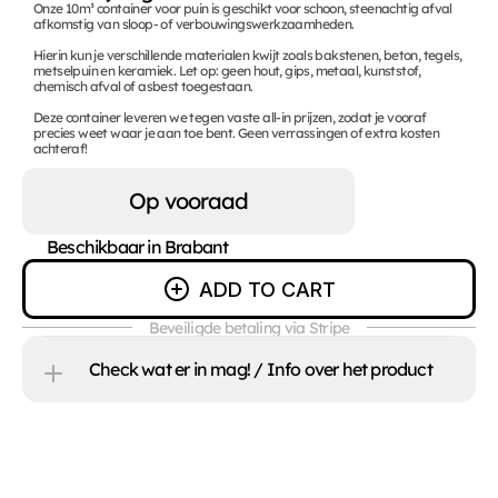
Onze 10m³ container voor puin is geschikt voor schoon, steenachtig afval 
afkomstig van sloop- of verbouwingswerkzaamheden.

Hierin kun je verschillende materialen kwijt zoals bakstenen, beton, tegels, 
metselpuin en keramiek. Let op: geen hout, gips, metaal, kunststof, 
chemisch afval of asbest toegestaan.

Deze container leveren we tegen vaste all-in prijzen, zodat je vooraf 
precies weet waar je aan toe bent. Geen verrassingen of extra kosten 
achteraf!
Op vooraad
Beschikbaar in Brabant
ADD TO CART
Beveiligde betaling via Stripe
Check wat er in mag! / Info over het product