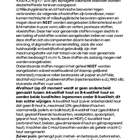
9.500 KJ/Kg +/- 10% zijn. Bij hogere calorische waarden worden 
desbetreffende tarieven aangepast. 
c) Milieuhygiënische en/of technische bezwaren tegen 
verbranden: de volgende afvalstoffen zijn brandbaar, maar 
kunnen technische of milieuhygiënische bezwaren opleveren en 
mogen daarom 
NIET 
worden aangeboden: blikmateriaal en/of 
lichtmetalen in pure vorm; oliën en vetten; pasteuze stoffen; 
vloeistoffen. Deze hiervoor genoemde stoffen mogen slechts in 
een lading afvalstoffen worden aangeboden indien en voor zover 
deze stoffen zich als componenten daarin bevinden in een 
omvang, stukgrootte en samenstelling, zoals die voor 
huishoudelijk en bedrijfsafval gebruikelijk zijn. Het 
maximumgehalte van het totaal van de hiervoor genoemde 
stoffen bedraagt 5 m/m %. Deze stoffen als zodanig mogen niet 
worden aangeboden. 
Onderstaande stoffen mogen in het geheel 
NIET 
worden 
aangeboden: asbestvezelhoudend (of daarop gelijkend 
materiaal); massieve rollen bestaande uit papier en/of folie; 
slachtafval/mest; probleemstoffen (injectienaalden e.d.); RKG slib; 
stuivende stoffen; vuurwerk. 
Afvalhout (op dit moment wordt er geen onderscheid 
gemaakt tussen A-kwaliteit hout en B-kwaliteit hout en 
worden beide kwaliteiten ingenomen onder B-kwaliteit; dit 
kan echter wijzigen: 
A-kwaliteit hout (zuiver onbehandeld hout 
dat geen B-hout is, maximaal 10% geschilderd hout en 
voornamelijk pallets en balkhout); B-kwaliteit hout (geschilderd 
hout, geplastificeerde houtsoorten, vezelplaten, spaanplaat, 
geperst hout, triplex, hardboard en MDF); C-kwaliteit hout 
(verbrand hout, bielzen, gewolmaniseerd hout en geïmpregneerd 
hout). Vrachten die C-Hout bevatten worden als gehele vracht C-
hout aangemerkt. 
Zuiver puin: 
gemengd puin: metsel- en betonpuin, betonresten, 