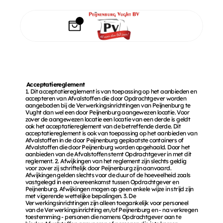
Acceptatiereglement 
1. Dit acceptatiereglement is van toepassing op het aanbieden en 
accepteren van Afvalstoffen die door Opdrachtgever worden 
aangeboden bij de Verwerkingsinrichtingen van Peijnenburg te 
Vught dan wel een door Peijnenburg aangewezen locatie. Voor 
zover de aangewezen locatie een locatie van een derde is geldt 
ook het acceptatiereglement van de betreffende derde. Dit 
acceptatiereglement is ook van toepassing op het aanbieden van 
Afvalstoffen in de door Peijnenburg geplaatste containers of 
Afvalstoffen die door Peijnenburg worden opgehaald. Door het 
aanbieden van de Afvalstoffen stemt Opdrachtgever in met dit 
reglement. 2. Afwijkingen van het reglement zijn slechts geldig 
voor zover zij schriftelijk door Peijnenburg zijn aanvaard. 
Afwijkingen gelden slechts voor de duur of de hoeveelheid zoals 
vastgelegd in een overeenkomst tussen Opdrachtgever en 
Peijnenburg. Afwijkingen mogen op geen enkele wijze in strijd zijn 
met vigerende wettelijke bepalingen. 3. De 
Verwerkingsinrichtingen zijn alleen toegankelijk voor personeel 
van de Verwerkingsinrichting en/of Peijnenburg en - na verkregen 
toestemming - personen die namens Opdrachtgever aan te 