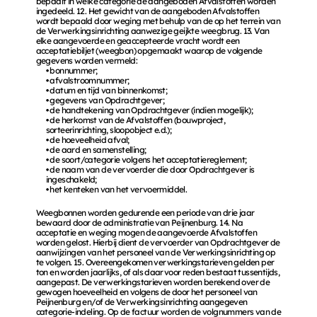
bepaalt in welke categorie de aangeboden Afvalstoffen worden 
ingedeeld. 12. Het gewicht van de aangeboden Afvalstoffen 
wordt bepaald door weging met behulp van de op het terrein van 
de Verwerkingsinrichting aanwezige geijkte weegbrug. 13. Van 
elke aangevoerde en geaccepteerde vracht wordt een 
acceptatiebiljet (weegbon) opgemaakt waarop de volgende 
gegevens worden vermeld: 
• bonnummer; 
• afvalstroomnummer; 
• datum en tijd van binnenkomst; 
• gegevens van Opdrachtgever; 
• de handtekening van Opdrachtgever (indien mogelijk); 
• de herkomst van de Afvalstoffen (bouwproject, 
sorteerinrichting, sloopobject e.d.); 
• de hoeveelheid afval; 
• de aard en samenstelling; 
• de soort/categorie volgens het acceptatiereglement; 
• de naam van de vervoerder die door Opdrachtgever is 
ingeschakeld; 
• het kenteken van het vervoermiddel. 
Weegbonnen worden gedurende een periode van drie jaar 
bewaard door de administratie van Peijnenburg. 14. Na 
acceptatie en weging mogen de aangevoerde Afvalstoffen 
worden gelost. Hierbij dient de vervoerder van Opdrachtgever de 
aanwijzingen van het personeel van de Verwerkingsinrichting op 
te volgen. 15. Overeengekomen verwerkingstarieven gelden per 
ton en worden jaarlijks, of als daarvoor reden bestaat tussentijds, 
aangepast. De verwerkingstarieven worden berekend over de 
gewogen hoeveelheid en volgens de door het personeel van 
Peijnenburg en/of de Verwerkingsinrichting aangegeven 
categorie-indeling. Op de factuur worden de volgnummers van de 