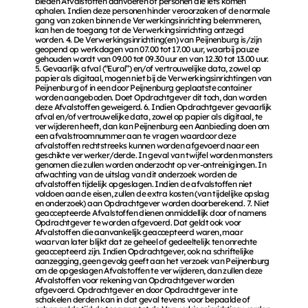
bieden Afvalstoffen aanvoeren of personen die iets komen 
ophalen. Indien deze personen hinder veroorzaken of de normale 
gang van zaken binnen de Verwerkingsinrichting belemmeren, 
kan hen de toegang tot de Verwerkingsinrichting ontzegd 
worden. 4. De Verwerkingsinrichting(en) van Peijnenburg is/zijn 
geopend op werkdagen van 07.00 tot 17.00 uur, waarbij pauze 
gehouden wordt van 09.00 tot 09.30 uur en van 12.30 tot 13.00 uur. 
5. Gevaarlijk afval (“Eural”) en/of vertrouwelijke data, zowel op 
papier als digitaal, mogen niet bij de Verwerkingsinrichtingen van 
Peijnenburg of in een door Peijnenburg geplaatste container 
worden aangeboden. Doet Opdrachtgever dit toch, dan worden 
deze Afvalstoffen geweigerd. 6. Indien Opdrachtgever gevaarlijk 
afval en/of vertrouwelijke data, zowel op papier als digitaal, te 
verwijderen heeft, dan kan Peijnenburg een Aanbieding doen om 
een afvalstroomnummer aan te vragen waardoor deze 
afvalstoffen rechtstreeks kunnen worden afgevoerd naar een 
geschikte verwerker/derde. In geval van twijfel worden monsters 
genomen die zullen worden onderzocht op ver-ontreinigingen. In 
afwachting van de uitslag van dit onderzoek worden de 
afvalstoffen tijdelijk opgeslagen. Indien de afvalstoffen niet 
voldoen aan de eisen, zullen de extra kosten (van tijdelijke opslag 
en onderzoek) aan Opdrachtgever worden doorberekend. 7. Niet 
geaccepteerde Afvalstoffen dienen onmiddellijk door of namens 
Opdrachtgever te worden afgevoerd. Dat geldt ook voor 
Afvalstoffen die aanvankelijk geaccepteerd waren, maar 
waarvan later blijkt dat ze geheel of gedeeltelijk ten onrechte 
geaccepteerd zijn. Indien Opdrachtgever, ook na schriftelijke 
aanzegging, geen gevolg geeft aan het verzoek van Peijnenburg 
om de opgeslagen Afvalstoffen te verwijderen, dan zullen deze 
Afvalstoffen voor rekening van Opdrachtgever worden 
afgevoerd. Opdrachtgever en door Opdrachtgever in te 
schakelen derden kan in dat geval tevens voor bepaalde of 