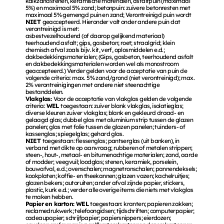
kalkzandstenen, keramische materialen, asfaltpuin (maximaal 
5%) en maximaal 5% zand; betonpuin: zuivere betonresten met 
maximaal 5% gemengd puin en zand; Verontreinigd puin wordt 
NIET 
geaccepteerd. Hieronder valt onder andere puin dat 
verontreinigd is met: 
asbestvezelhoudend (of daarop gelijkend materiaal) 
teerhoudend asfalt; gips, gasbeton; roet; straalgrid; klein 
chemisch afval zoals bijv. kit, verf, oplosmiddelen e.d.; 
dakbedekkingsmaterialen; (Gips, gasbeton, teerhoudend asfalt 
en dakbedekkingsmaterialen worden wel als monostroom 
geaccepteerd.) Verder gelden voor de acceptatie van puin de 
volgende criteria: max. 5% zand/grond (niet verontreinigd); max. 
2% verontreinigingen met andere niet steenachtige 
bestanddelen. 
Vlakglas: 
Voor de acceptatie van vlakglas gelden de volgende 
criteria: 
WEL 
toegestaan: zuiver blank vlakglas, isolatieglas; 
diverse kleuren zuiver vlakglas; blank en gekleurd draad- en 
gelaagd glas; dubbel glas met aluminium strip tussen de glazen 
panelen; glas met folie tussen de glazen panelen; tuinders- of 
kassenglas; spiegelglas; gehard glas. 
NIET 
toegestaan: flessenglas; pantserglas (uit banken), in 
verband met dikte op aanvraag; rubberen of metalen strippen; 
steen-, hout-, metaal- en bitumenachtige materialen; zand, aarde 
of modder; veegvuil; loodglas; stenen, keramiek, porselein, 
bouwafval, e.d.; ovenschalen; magnetronschalen; pannendeksels; 
kookplaten; koffie- en theekannen; glazen vazen; kachelruitjes; 
glazen bekers; autoruiten; ander afval zijnde papier, stickers, 
plastic, kurk e.d.; verder alle overige items die niets met vlakglas 
te maken hebben. 
Papier en karton: WEL 
toegestaan: kranten; papieren zakken; 
reclamedrukwerk; telefoongidsen; tijdschriften; computerpapier; 
cadeaupapier; schrijfpapier; papiersnippers; eierdozen; 