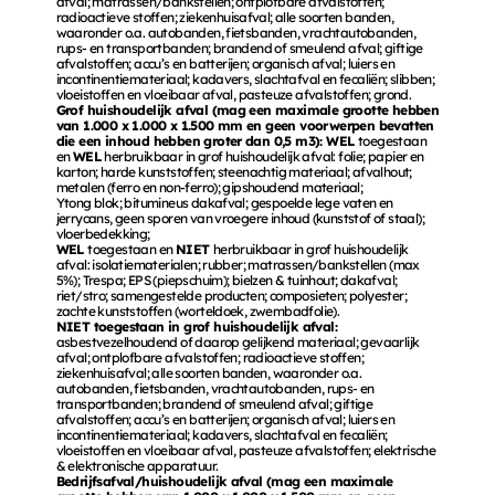
afval; matrassen/bankstellen; ontplofbare afvalstoffen; 
radioactieve stoffen; ziekenhuisafval; alle soorten banden, 
waaronder o.a. autobanden, fietsbanden, vrachtautobanden, 
rups- en transportbanden; brandend of smeulend afval; giftige 
afvalstoffen; accu’s en batterijen; organisch afval; luiers en 
incontinentiemateriaal; kadavers, slachtafval en fecaliën; slibben; 
vloeistoffen en vloeibaar afval, pasteuze afvalstoffen; grond. 
Grof huishoudelijk afval (mag een maximale grootte hebben 
van 1.000 x 1.000 x 1.500 mm en geen voorwerpen bevatten 
die een inhoud hebben groter dan 0,5 m3): WEL 
toegestaan 
en 
WEL 
herbruikbaar in grof huishoudelijk afval: folie; papier en 
karton; harde kunststoffen; steenachtig materiaal; afvalhout; 
metalen (ferro en non-ferro); gipshoudend materiaal; 
Ytong blok; bitumineus dakafval; gespoelde lege vaten en 
jerrycans, geen sporen van vroegere inhoud (kunststof of staal); 
vloerbedekking; 
WEL 
toegestaan en 
NIET 
herbruikbaar in grof huishoudelijk 
afval: isolatiematerialen; rubber; matrassen/bankstellen (max 
5%); Trespa; EPS (piepschuim); bielzen & tuinhout; dakafval; 
riet/stro; samengestelde producten; composieten; polyester; 
zachte kunststoffen (worteldoek, zwembadfolie). 
NIET toegestaan in grof huishoudelijk afval: 
asbestvezelhoudend of daarop gelijkend materiaal; gevaarlijk 
afval; ontplofbare afvalstoffen; radioactieve stoffen; 
ziekenhuisafval; alle soorten banden, waaronder o.a. 
autobanden, fietsbanden, vrachtautobanden, rups- en 
transportbanden; brandend of smeulend afval; giftige 
afvalstoffen; accu’s en batterijen; organisch afval; luiers en 
incontinentiemateriaal; kadavers, slachtafval en fecaliën; 
vloeistoffen en vloeibaar afval, pasteuze afvalstoffen; elektrische 
& elektronische apparatuur. 
Bedrijfsafval/huishoudelijk afval (mag een maximale 