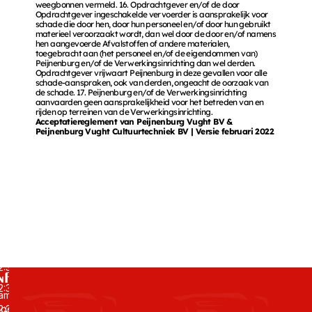
weegbonnen vermeld. 16. Opdrachtgever en/of de door 
Opdrachtgever ingeschakelde vervoerder is aansprakelijk voor 
schade die door hen, door hun personeel en/of door hun gebruikt 
agina's
Contact
materieel veroorzaakt wordt, dan wel door de door en/of namens 
nische werken
articulieren
hen aangevoerde Afvalstoffen of andere materialen, 
Kruishoeveweg 1 
toegebracht aan (het personeel en/of de eigendommen van) 
edrijven
Peijnenburg en/of de Verwerkingsinrichting dan wel derden. 
Opdrachtgever vrijwaart Peijnenburg in deze gevallen voor alle 
5263 NM Vught
schade-aanspraken, ook van derden, ongeacht de oorzaak van 
iensten
de schade. 17. Peijnenburg en/of de Verwerkingsinrichting 
aanvaarden geen aansprakelijkheid voor het betreden van en 
n
rojecten
rijden op terreinen van de Verwerkingsinrichting. 
T. 
0411 64 13 14
Acceptatiereglement van Peijnenburg Vught BV & 
n zand & grond
ertificeringen
Peijnenburg Vught Cultuurtechniek BV | Versie februari 2022 
 afhalen bouwstoffen
ver ons
info@peijnenburgvught.nl 
 diverse afvalstromen
ontact
fferte aanvragen
tijden
2:30 / 13:00- 16:30
nformatie
2:30 / 13:00- 16:30
amer van koophandel
2:30 / 13:00- 16:30
lgemene voorwaarden