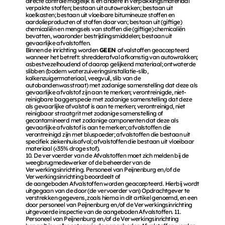
directe controle mogelijk is en andere in verpakkingsmateriaal 
verpakte stoffen; bestaan uit autowrakken; bestaan uit 
koelkasten; bestaan uit vloeibare bitumineuze stoffen en 
aardolieproducten of stoffen daarvan; bestaan uit (giftige) 
chemicaliën en mengsels van stoffen die (giftige) chemicaliën 
bevatten, waaronder bestrijdingsmiddelen; bestaan uit 
gevaarlijke afvalstoffen. 
Binnen de inrichting worden 
GEEN 
afvalstoffen geaccepteerd 
wanneer het betreft: shredderafval afkomstig van autowrakken; 
asbestvezelhoudend of daarop gelijkend materiaal; ontwaterde 
slibben (bodem waterzuiveringsinstallatie-slib, 
kolkenzuigermateriaal, veegvuil, slib van de 
autobandenwasstraat) met zodanige samenstelling dat deze als 
gevaarlijke afvalstof zijn aan te merken; verontreinigde, niet-
reinigbare baggerspecie met zodanige samenstelling dat deze 
als gevaarlijke afvalstof is aan te merken; verontreinigd, niet 
reinigbaar straatgrit met zodanige samenstelling of 
gecontamineerd met zodanige componenten dat deze als 
gevaarlijke afvalstof is aan te merken; afvalstoffen die 
verontreinigd zijn met bluspoeder; afvalstoffen die bestaan uit 
specifiek ziekenhuisafval; afvalstoffen die bestaan uit vloeibaar 
materiaal (<35% droge stof). 
10. De vervoerder van de Afvalstoffen moet zich melden bij de 
weegbrugmedewerker of de beheerder van de 
Verwerkingsinrichting. Personeel van Peijnenburg en/of de 
Verwerkingsinrichting beoordeelt of 
de aangeboden Afvalstoffen worden geaccepteerd. Hierbij wordt 
uitgegaan van de door (de vervoerder van) Opdrachtgever te 
verstrekken gegevens, zoals hierna in dit artikel genoemd, en een 
door personeel van Peijnenburg en/of de Verwerkingsinrichting 
uitgevoerde inspectie van de aangeboden Afvalstoffen. 11. 
Personeel van Peijnenburg en/of de Verwerkingsinrichting 