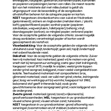
enveloppen; faxpapier; golfkarton; kartonnen dozen; kartonnen 
en papieren verpakkingen; kernen van rollen. De meest recente 
lijst van het ministerie dat met milieu belast is geldt als 
uitgangspunt voor de beoordeling of de aangeboden 
afvalstoffen behoren tot de categorie papier en karton. 
NIET 
toegestaan: drankenkartons voor zuivel en frisdranken 
(gelamineerd); ordners en ringbanden (metalen klem / plastic 
kaft); geplastificeerd papier; sanitair papier (papieren 
zakdoekjes, wegwerpluiers, toiletpapier); behang; vinyl; 
doorslagpapier (carbon); co-mingled papier; verbrand papier. 
Voor de acceptatie gelden de volgende criteria: zoveel mogelijk 
droog aanbieden; verontreinigd papier of karton wordt 
geaccepteerd als restafval. 
Vloerbedekking: 
Voor de acceptatie gelden de volgende criteria: 
uitsluitend zuiver tapijt/ondertapijt; geen zeil, tapijt/ondertapijt 
met asbesthoudende vezel. 
Dakafval: 
Voor de acceptatie gelden de volgende criteria: Zuiver 
teervrij materiaal: taai materiaal; goed vrij te maken van grind; 
smelt niet bij temperatuurverhoging; zoete geur (niet indringend); 
toegepast vanaf 1975; moeilijk te snijden; veelal grote lappen 
zonder grind aangroei; losliggend, maar veelal vastgekleefd aan 
isolatie. Teerhoudend materiaal met compositieten: bros, 
glimmend materiaal; vaak vervuild met grind; sterke, indringende 
geur; laag verwerkingspunt bij warmte; toegepast tot 1980; 
loskomend stof geeft irriterende huid; vaak grote 
gewichtstoename door aangegroeid grind; vaak losliggend van 
de ondergrond. 
Zwarte grond: 
materiaal (grond/zand) vrijkomend bij 
graafwerkzaamheden; 
WEL 
toegestaan in uw grondcontainer: 
visueel schone grond; visueel schoon zand; tuinaarde. 
NIET 
toegestaan in uw grondcontainer: grond afkomstig van 
saneringen; boomstronken en/of stobben; bodemvreemd 