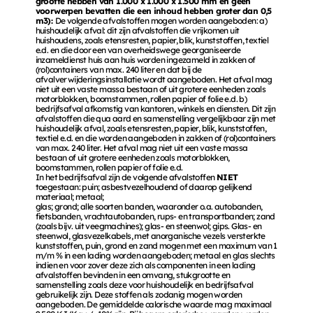
grootte hebben van 1.000 x 1.000 x 1.500 mm en geen 
voorwerpen bevatten die een inhoud hebben groter dan 0,5 
m3): 
De volgende afvalstoffen mogen worden aangeboden: a) 
huishoudelijk afval: dit zijn afvalstoffen die vrijkomen uit 
huishoudens, zoals etensresten, papier, blik, kunststoffen, textiel 
e.d. en die door een van overheidswege georganiseerde 
inzameldienst huis aan huis worden ingezameld in zakken of 
(rol)containers van max. 240 liter en dat bij de 
afvalverwijderingsinstallatie wordt aangeboden. Het afval mag 
niet uit een vaste massa bestaan of uit grotere eenheden zoals 
motorblokken, boomstammen, rollen papier of folie e.d. b) 
bedrijfsafval afkomstig van kantoren, winkels en diensten. Dit zijn 
afvalstoffen die qua aard en samenstelling vergelijkbaar zijn met 
huishoudelijk afval, zoals etensresten, papier, blik, kunststoffen, 
textiel e.d. en die worden aangeboden in zakken of (rol)containers 
van max. 240 liter. Het afval mag niet uit een vaste massa 
bestaan of uit grotere eenheden zoals motorblokken, 
boomstammen, rollen papier of folie e.d. 
In het bedrijfsafval zijn de volgende afvalstoffen 
NIET 
toegestaan: puin; asbestvezelhoudend of daarop gelijkend 
materiaal; metaal; 
glas; grond; alle soorten banden, waaronder o.a. autobanden, 
fietsbanden, vrachtautobanden, rups- en transportbanden; zand 
(zoals bijv. uit veegmachines); glas- en steenwol; gips. Glas- en 
steenwol, glasvezelkabels, met anorganische vezels versterkte 
kunststoffen, puin, grond en zand mogen met een maximum van 1 
m/m % in een lading worden aangeboden; metaal en glas slechts 
indien en voor zover deze zich als componenten in een lading 
afvalstoffen bevinden in een omvang, stukgrootte en 
samenstelling zoals deze voor huishoudelijk en bedrijfsafval 
gebruikelijk zijn. Deze stoffen als zodanig mogen worden 
aangeboden. De gemiddelde calorische waarde mag maximaal 