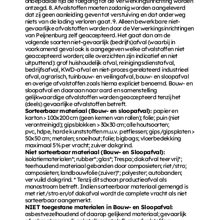
onbepaalde tijd de toegang tot de Verwerkingsinrichting worden 
ontzegd. 8. Afvalstoffen moeten zodanig worden aangeleverd 
dat zij geen aanleiding geven tot verstuiving en dat onderweg 
niets van de lading verloren gaat. 9. Alleen bewerkbare niet-
gevaarlijke afvalstoffen worden door de Verwerkingsinrichtingen 
van Peijnenburg zelf geaccepteerd. Het gaat dan om de 
volgende soorten niet-gevaarlijk (bedrijfs)afval (waarbij in 
voorkomend geval ook is aangegeven welke afvalstoffen niet 
geaccepteerd worden; alle overzichten zijn indicatief en niet 
uitputtend): grof huishoudelijk afval, reinigingsdienstafval, 
bedrijfsafval, KWD-afval en niet-proces gerelateerd industrieel 
afval, agrarisch, tuinbouw- en veilingafval, bouw- en sloopafval 
en overige afvalstoffen zoals hierna expliciet benoemd. Bouw- en 
sloopafval en daaraan naar aard en samenstelling 
gelijkwaardige afvalstoffen worden geaccepteerd tenzij het 
(deels) gevaarlijke afvalstoffen betreft. 
Sorteerbaar materiaal (Bouw- en sloopafval): 
papier en 
karton > 100x200 cm (geen kernen van rollen); folie; puin (niet 
verontreinigd); gipsblokken > 30x30 cm; alle houtsoorten; 
pvc, hdpe, harde kunststoffen m.u.v. petflessen; gips/gipsplaten > 
50x50 cm; metalen; snoeihout; folie; bigbags; vloerbedekking 
maximaal 5% per vracht; zuiver dakgrind. 
Niet sorteerbaar materiaal (Bouw- en Sloopafval): 
isolatiematerialen*; rubber*; glas*; Trespa; dakafval teervrij*; 
teerhoudend materiaal gebonden door composieten; riet/stro; 
composieten; landbouwfolie (zuiver)*; polyester; autobanden; 
vervuild dakgrind. * Tenzij dit schoon productieafval als 
monostroom betreft. Indien sorteerbaar materiaal gemengd is 
met riet/stro en/of dakafval wordt de complete vracht als niet 
sorteerbaar aangemerkt. 
NIET toegestane materialen in Bouw- en Sloopafval: 
asbestvezelhoudend of daarop gelijkend materiaal; gevaarlijk 