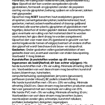
materiaal; vervuiling door vloeistoffen (olie, oplosmiddelen e.d.). 
Gips: 
Gipsafval dat kan worden aangeboden zijn alle 
gipsblokken, farmacell- en gipsplaten zonder: de papieren 
coating van de gipsplaten; behang; spijkers en schroeven; zakken 
met gipspoeder. 
Gipsafval mag 
NIET 
bevatten: houtvezelplaten; geperste 
stroplaten; cementgebonden platen; isolatiemateriaal; hout; 
gasbeton; metaal; asbestvezelhoudend of daarop gelijkend 
materiaal; alle soorten plastic; gipsplaten of gipsblokken met 
tegeltjes; dakafval of resten geplakt dakleer. Aandachtspunten 
gips: eventuele vervuiling van het materiaal dient te worden 
voorkomen; het gips dient droog te worden aangeleverd. 
Gipsafval dat voor meer dan 2% (gerekend in gewicht van het 
aantal ingeleverde tonnen afvalgips) bestaat uit andere stoffen 
dan gipsafval wordt beschouwd als bouw- en sloopafval. 
Gasbeton: 
Onder gasbeton vallen gasbetonblokken of een 
gedeelte daarvan, eventueel voorzien van stalen bewapening. 
Voorbeeld: Y-tong blokken 
Kunststoffen (kunststoffen worden op dit moment 
ingenomen als bedrijfsafval; dit kan echter wijzigen): 
Mix 
harde kunststoffen met < 5% vervuiling. Minimale afmeting 20x20 
cm.: Voorbeelden van wat deze stroom mag bevatten: kunststof 
buizen; bloemtrays; tuinstoelen; 
computerbehuizing; opslagbakken; jerrycans (gewassen); 
petflessen (zonder inhoud); BC pallets (vloeistoftanks). 
Mix harde kunststoffen met > 5% en < 15% vervuiling. Minimale 
afmeting 20x20 cm.: Deze stroom mag bevatten: producten zoals 
hiervoor genoemd met een maximale vervuiling van 15%. 
Mix harde PVC met < 5% vervuiling. Minimale afmeting 10 cm.: 
Voorbeelden van wat deze stroom mag bevatten: buizen; 
raamkozijnen zonder glas; schrootjes; kunststof rolluiken; 
profielen; kabelgoten; dakgoten; regenpijpen. 