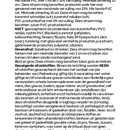
Mix harde PVC met > 5% en < 15% vervuiling. Minimale afmeting 10 
cm.: Deze stroom mag bevatten: producten zoals hiervoor 
genoemd met een maximale vervuiling van 15%. Mix harde PVC 
wit. Minimale afmeting 10 cm. Deze stroom mag bevatten: 
kunststof schrootjes (wit); kunststof rolluiken (wit). 
PVC-productieafval met 0% vervuiling: Deze stroom mag 
bevatten: zuiver PVC-productieafval. 
NIET 
geaccepteerd als (onderdeel van) kunststoffen/PVC: 
nietjes; zachte PVC (flexibel); kunststof golfplaten; 
kalkaanhechting; flessen/flacons; folie; EPS piepschuim; silo’s 
(voer); tuinslang; met glasvezel versterkte producten; purschuim; 
gelamineerde producten; polyester; siliconen. 
Groenafval: 
Snoeihout en stronken: Deze stroom mag bevatten: 
takken met een minimale diameter van 2 cm en stronken van 
bomen/struiken zonder aanhangend zand. 
Blad en gras: Deze stroom mag bevatten: blad, gras en takken. 
Geweigerde afvalstoffen: 
Binnen de inrichting worden 
GEEN 
afvalstoffen geaccepteerd die naar het oordeel van (de 
beheerder van) Peijnenburg: giftig zijn; in aanraking met water 
giftige en/of brandbare gassen ontwikkelen; een hinderlijke geur 
veroorzaken; schade kunnen opleveren aan de gezondheid van 
mens, dier, gewas, bodem, oppervlakte- en/of grondwater; zelf 
ontbrandbaar en/of licht ontvlambaar zijn; ontplofbaar zijn; 
milieuhygiënisch, esthetisch en/of technisch moeilijk te verwerken 
zijn; bestaan uit stuivende of stofvormende afvalstoffen, tenzij 
deze afvalstoffen deugdelijk in bigbags verpakt en (zo nodig) 
bevochtigd worden aangeleverd; bestaan uit pathologisch afval; 
bestaan uit kadavers of gedeelten daarvan, fecaliën, vlees- en/of 
visafval, slachtafval; bestaan uit radioactieve stoffen en 
ioniserende stralen uitzendende stoffen; bestaan uit gesloten dan 
wel geheel of gedeeltelijk gevulde vaten, drums, flessen, bussen, 
kisten en containers, voor zover op de inhoud daarvan geen 